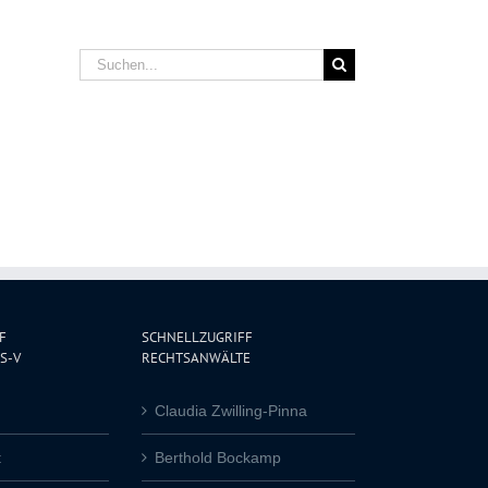
Suche
nach:
F
SCHNELLZUGRIFF
S-V
RECHTSANWÄLTE
Claudia Zwilling-Pinna
t
Berthold Bockamp