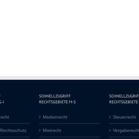
F
SCHNELLZUGRIFF
SCHNELLZUGRIF
-I
RECHTSGEBIETE M-S
RECHTSGEBIETE 
recht
Medienrecht
Steuerrecht
 Rechtsschutz
Mietrecht
Vergaberech